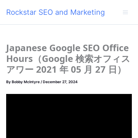
Skip
Rockstar SEO and Marketing
to
content
Japanese Google SEO Office
Hours（Google 検索オフィス
アワー 2021 年 05 月 27 日）
By
Bobby McIntyre
/
December 27, 2024