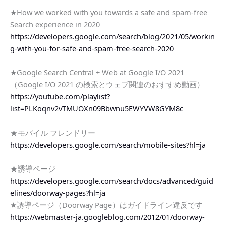
★How we worked with you towards a safe and spam-free
Search experience in 2020
https://developers.google.com/search/blog/2021/05/workin
g-with-you-for-safe-and-spam-free-search-2020
★Google Search Central + Web at Google I/O 2021
（Google I/O 2021 の検索とウェブ関連のおすすめ動画）
https://youtube.com/playlist?
list=PLKoqnv2vTMUOXn09Bbwnu5EWYVW8GYM8c
★モバイル フレンドリー
https://developers.google.com/search/mobile-sites?hl=ja
★誘導ページ
https://developers.google.com/search/docs/advanced/guid
elines/doorway-pages?hl=ja
★誘導ページ（Doorway Page）はガイドライン違反です
https://webmaster-ja.googleblog.com/2012/01/doorway-