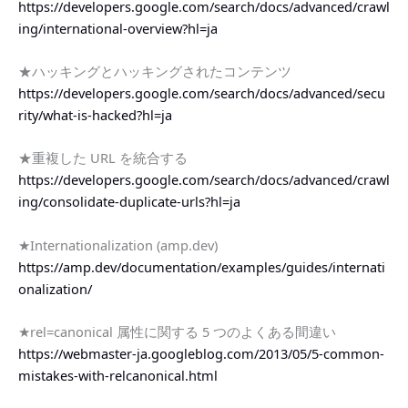
https://developers.google.com/search/docs/advanced/crawl
ing/international-overview?hl=ja
★ハッキングとハッキングされたコンテンツ
https://developers.google.com/search/docs/advanced/secu
rity/what-is-hacked?hl=ja
★重複した URL を統合する
https://developers.google.com/search/docs/advanced/crawl
ing/consolidate-duplicate-urls?hl=ja
★Internationalization (amp.dev)
https://amp.dev/documentation/examples/guides/internati
onalization/
★rel=canonical 属性に関する 5 つのよくある間違い
https://webmaster-ja.googleblog.com/2013/05/5-common-
mistakes-with-relcanonical.html