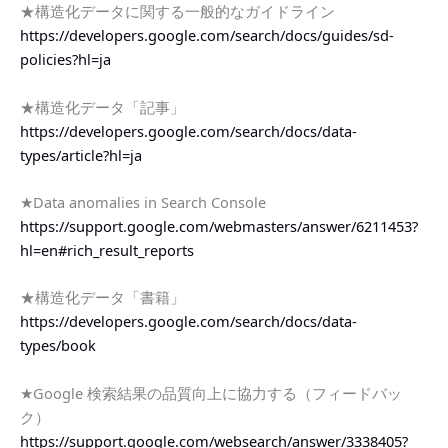
★構造化データに関する一般的なガイドライン
https://developers.google.com/search/docs/guides/sd-
policies?hl=ja
★構造化データ「記事」
https://developers.google.com/search/docs/data-
types/article?hl=ja
★Data anomalies in Search Console
https://support.google.com/webmasters/answer/6211453?
hl=en#rich_result_reports
★構造化データ「書籍」
https://developers.google.com/search/docs/data-
types/book
★Google 検索結果の品質向上に協力する（フィードバッ
ク）
https://support.google.com/websearch/answer/3338405?