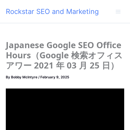
Skip
Rockstar SEO and Marketing
to
content
Japanese Google SEO Office
Hours（Google 検索オフィス
アワー 2021 年 03 月 25 日）
By
Bobby McIntyre
/
February 9, 2025