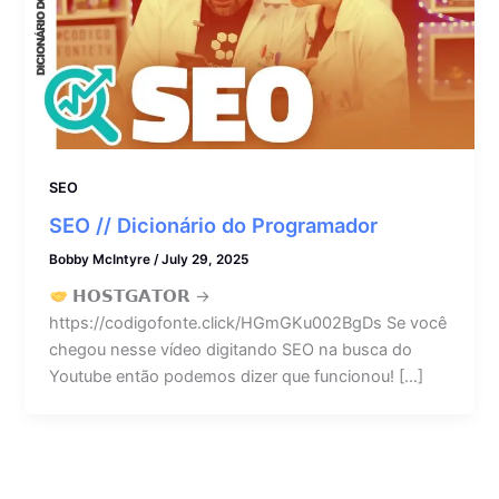
SEO
SEO // Dicionário do Programador
Bobby McIntyre
/
July 29, 2025
𝗛𝗢𝗦𝗧𝗚𝗔𝗧𝗢𝗥 →
https://codigofonte.click/HGmGKu002BgDs Se você
chegou nesse vídeo digitando SEO na busca do
Youtube então podemos dizer que funcionou! […]