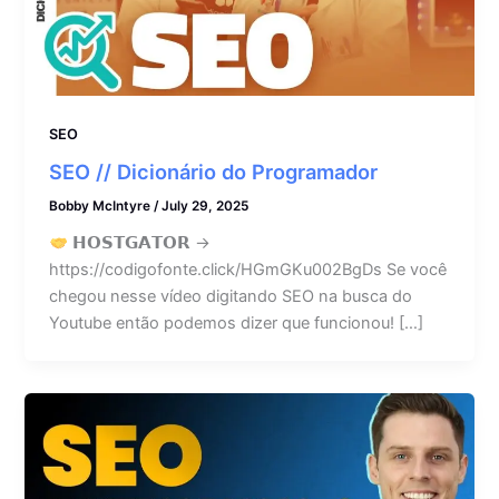
SEO
SEO // Dicionário do Programador
Bobby McIntyre
/
July 29, 2025
𝗛𝗢𝗦𝗧𝗚𝗔𝗧𝗢𝗥 →
https://codigofonte.click/HGmGKu002BgDs Se você
chegou nesse vídeo digitando SEO na busca do
Youtube então podemos dizer que funcionou! […]